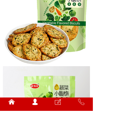
낀
넙
ꂐ
ꂅ
/
我的
联系华尔
0717-3445072