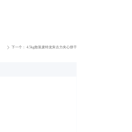
下一个：
4.5kg散装麦特龙朱古力夹心饼干
ꄲ