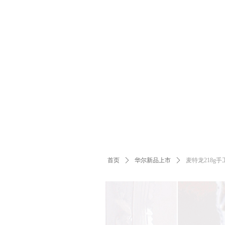
首页
ꄲ
华尔新品上市
ꄲ
麦特龙218g