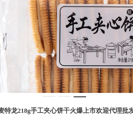
麦特龙218g手工夹心饼干火爆上市欢迎代理批