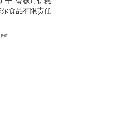
饼干_蛋糕月饼糕
华尔食品有限责任
收藏