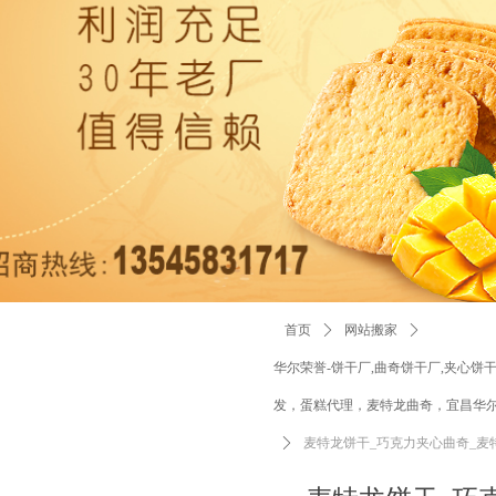
首页
ꄲ
网站搬家
ꄲ
华尔荣誉-饼干厂,曲奇饼干厂,夹心饼
发，蛋糕代理，麦特龙曲奇，宜昌华
ꄲ
麦特龙饼干_巧克力夹心曲奇_麦