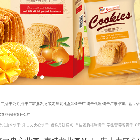
干厂,饼干公司,饼干厂家批发,散装定量装礼盒装饼干厂,饼干代理,饼干厂家招商加盟，
尔食品有限责任公司
特龙曲奇饼干_朱古力夹心饼干_蛋糕月饼糕点_单位团购福利饼干_学生营养餐饼干_O