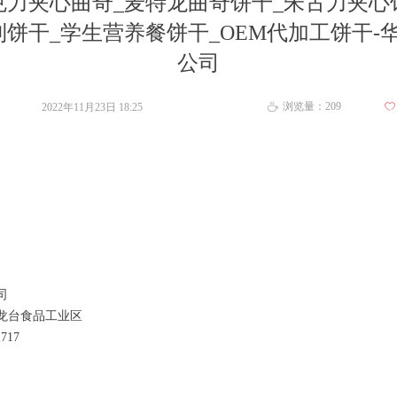
克力夹心曲奇_麦特龙曲奇饼干_朱古力夹心
利饼干_学生营养餐饼干_OEM代加工饼干-
公司
浏览量：
209
2022年11月23日
18:25
ꄀ
ꄘ
司
龙台食品工业区
5831717