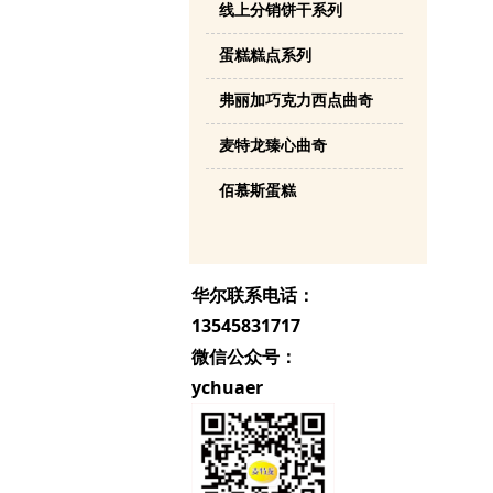
线上分销饼干系列
蛋糕糕点系列
弗丽加巧克力西点曲奇
麦特龙臻心曲奇
佰慕斯蛋糕
华尔联系电话：
13545831717
微信公众号：
ychuaer